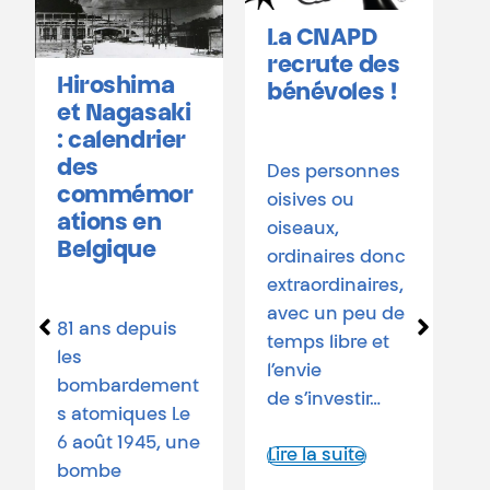
La CNAPD
35 ans
recrute des
depuis la
bénévoles !
signature
du traité
START –
Des personnes
31.07.1991
oisives ou
oiseaux,
ordinaires donc
Il y a 35 ans, les
extraordinaires,
États-Unis et
avec un peu de
l’URSS signaient
temps libre et
le traité START
l’envie
(Strategic
de s’investir…
arms…
Lire la suite
Lire la suite