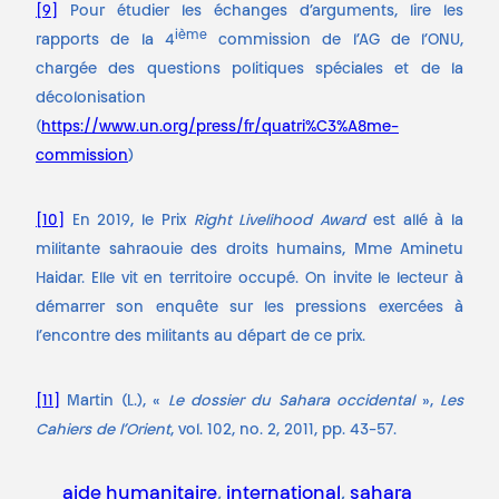
[9]
Pour étudier les échanges d’arguments, lire les
ième
rapports de la 4
commission de l’AG de l’ONU,
chargée des questions politiques spéciales et de la
décolonisation
(
https://www.un.org/press/fr/quatri%C3%A8me-
commission
)
[10]
En 2019, le Prix
Right Livelihood Award
est allé à la
militante sahraouie des droits humains, Mme Aminetu
Haidar. Elle vit en territoire occupé. On invite le lecteur à
démarrer son enquête sur les pressions exercées à
l’encontre des militants au départ de ce prix.
[11]
Martin (L.), «
Le dossier du Sahara occidental
»,
Les
Cahiers de l’Orient
, vol. 102, no. 2, 2011, pp. 43-57.
aide humanitaire
, 
international
, 
sahara