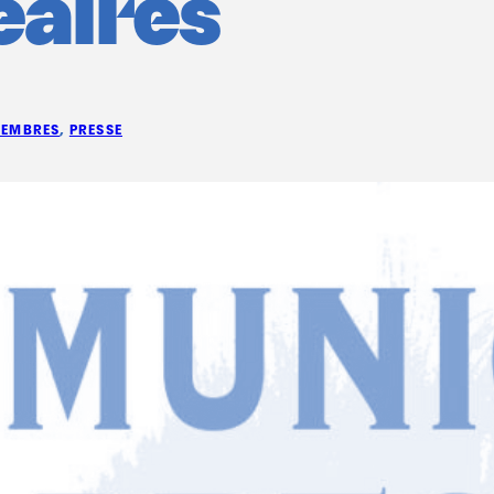
éaires
EMBRES
, 
PRESSE