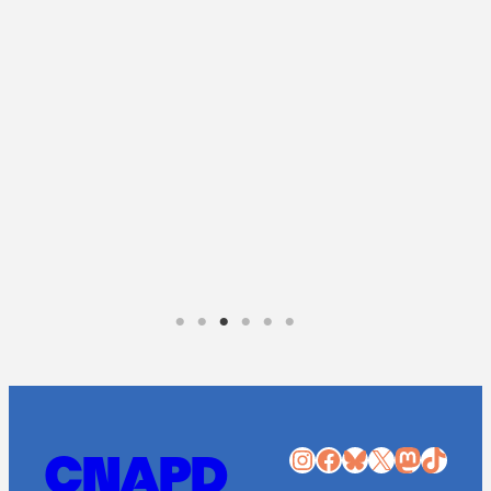
Instagram
Facebook
Bluesky
X
Mastodon
TikTok
CNAPD