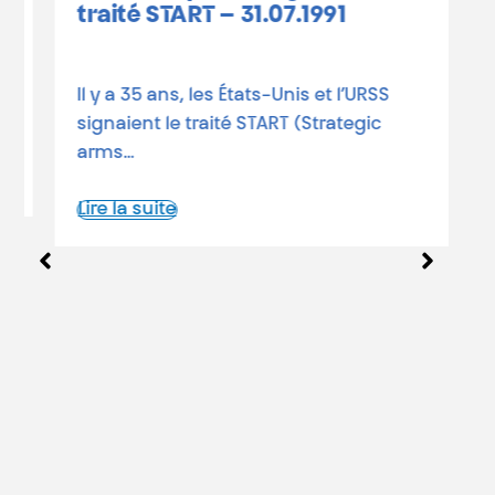
traité START – 31.07.1991
h
–
Il y a 35 ans, les États-Unis et l’URSS
signaient le traité START (Strategic
3
arms…
T
e
Lire la suite
L