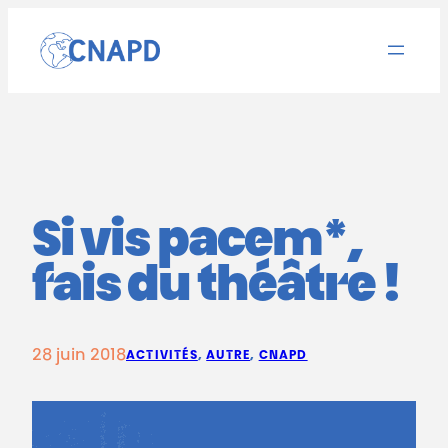
Aller
au
contenu
Si vis pacem*,
fais du théâtre !
28 juin 2018
ACTIVITÉS
, 
AUTRE
, 
CNAPD