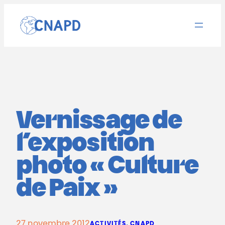
Aller
au
contenu
Vernissage de
l’exposition
photo « Culture
de Paix »
27 novembre 2012
ACTIVITÉS
, 
CNAPD