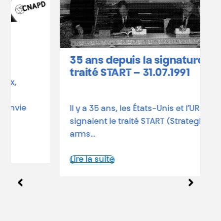
35 ans depuis la signature du
C
traité START – 31.07.1991
h
–
Il y a 35 ans, les États-Unis et l’URSS
signaient le traité START (Strategic
3
arms…
T
e
Lire la suite
L