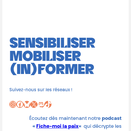
SENSIBILISER
MOBILISER
(IN)FORMER
Suivez-nous sur les réseaux !
Instagram
Facebook
Bluesky
X
Mastodon
TikTok
Écoutez dès maintenant notre
podcast
«
Fiche-moi la paix
«
qui décrypte les