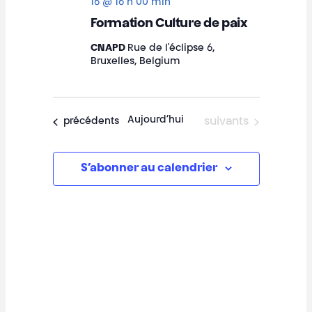
16 @ 16 h 00 min
Formation Culture de paix
CNAPD
Rue de l'éclipse 6,
Bruxelles, Belgium
Aujourd’hui
Évènements
Évènements
suivants
précédents
S’abonner au calendrier