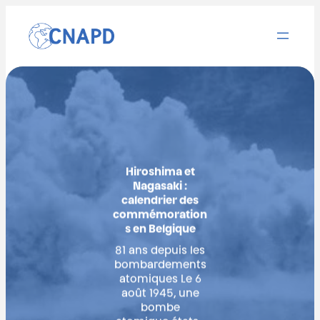
Aller
au
contenu
Hiroshima et
Nagasaki :
calendrier des
commémoration
s en Belgique
81 ans depuis les
bombardements
atomiques Le 6
août 1945, une
bombe