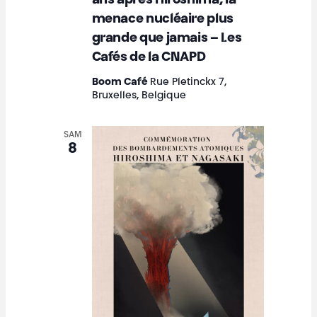
v
ans après Hiroshima, la
e
É
menace nucléaire plus
i
.
v
grande que jamais – Les
g
è
Cafés de la CNAPD
a
n
Boom Café
Rue Pletinckx 7,
Bruxelles, Belgique
e
t
m
i
SAM
e
8
o
n
n
t
d
e
v
u