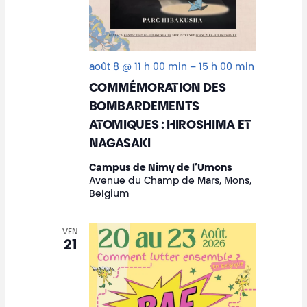
e
s
É
août 8 @ 11 h 00 min
–
15 h 00 min
v
COMMÉMORATION DES
è
BOMBARDEMENTS
ATOMIQUES : HIROSHIMA ET
n
NAGASAKI
e
Campus de Nimy de l’Umons
Avenue du Champ de Mars, Mons,
m
Belgium
e
VEN
n
21
t
s