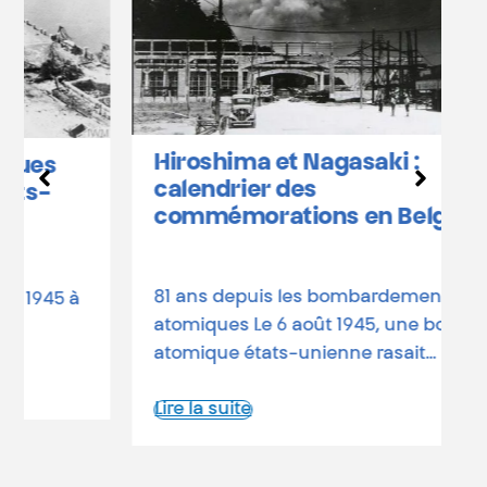
L
b
Hiroshima et Nagasaki :
D
calendrier des
o
commémorations en Belgique
a
d
81 ans depuis les bombardements
L
atomiques Le 6 août 1945, une bombe
atomique états-unienne rasait…
Lire la suite