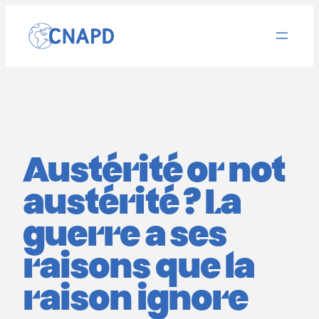
Aller
au
contenu
Austérité or not
austérité ? La
guerre a ses
raisons que la
raison ignore