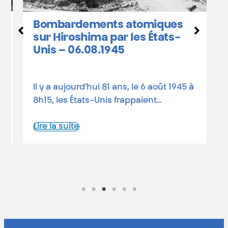
H
Bombardements atomiques
c
sur Hiroshima par les États-
Unis – 06.08.1945
8
Il y a aujourd’hui 81 ans, le 6 août 1945 à
a
8h15, les États-Unis frappaient…
a
Lire la suite
L