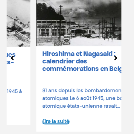
L
b
Hiroshima et Nagasaki :
D
calendrier des
o
commémorations en Belgique
a
d
81 ans depuis les bombardements
L
atomiques Le 6 août 1945, une bombe
atomique états-unienne rasait…
Lire la suite