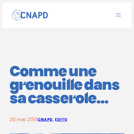
Aller
au
contenu
Comme une
grenouille dans
sa casserole…
20 mai 2015
CNAPD
, 
EDITO