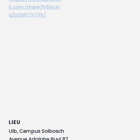
k.com/share/h8Wun
q2pEMC7xT9k/
LIEU
Ulb, Campus Solbosch
Avenue Adolphe Buyl 87