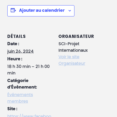
Ajouter au calendrier
DÉTAILS
ORGANISATEUR
Date :
SCI-Projet
Internationaux
juin 26, 2024
Voir le site
Heure :
Organisateur
18 h 30 min – 21 h 00
min
Catégorie
d’Évènement:
Événements
membres
Site :
https://www.faceboo