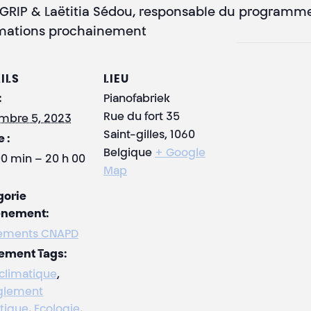
 GRIP & Laëtitia Sédou, responsable du programme U
ormations prochainement
ILS
LIEU
:
Pianofabriek
Rue du fort 35
mbre 5, 2023
Saint-gilles
,
1060
 :
Belgique
+ Google
00 min – 20 h 00
Map
gorie
ènement:
ements CNAPD
ement Tags:
 climatique
,
glement
tique
,
Ecologie
,