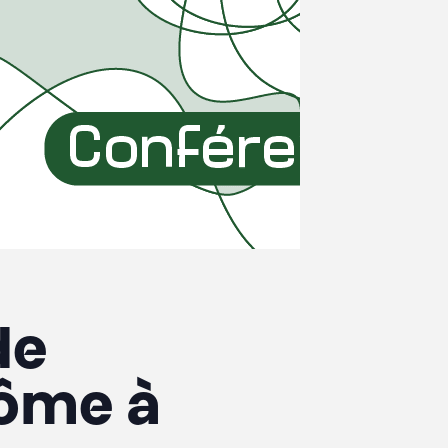
de
ntôme à