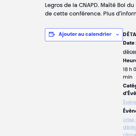
Legros de la CNAPD. Maïté Bol du
de cette conférence. Plus d’inf
Ajouter au calendrier
DÉTA
Date 
déce
Heure
18 h 
min
Caté
d’Év
Évèn
Évèn
crise
dérè
clima