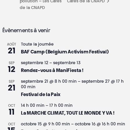
pollution – Les Cafés
Cafés de la CNAPD
de la CNAPD
Évènements à venir
Toute la journée
AOÛT
21
BAF Camp (Belgium Activism Festival)
septembre 12
–
septembre 13
SEP
12
Rendez-vous à ManiFiesta !
septembre 21 @ 8 h 00 min
–
septembre 27 @ 17 h
SEP
21
00 min
Festival de la Paix
14 h 00 min
–
17 h 00 min
OCT
11
La MARCHE CLIMAT, TOUT LE MONDE Y VA !
octobre 15 @ 9 h 00 min
–
octobre 16 @ 16 h 00 min
OCT