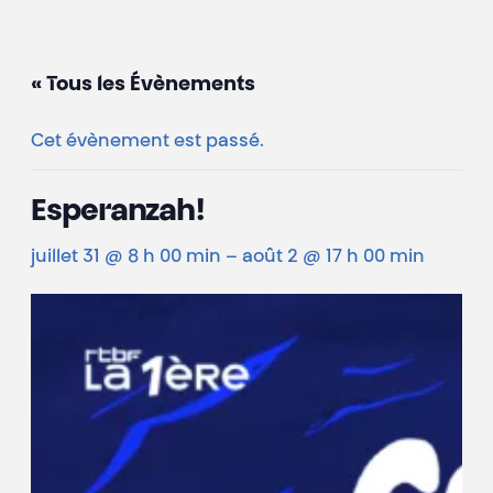
« Tous les Évènements
Cet évènement est passé.
Esperanzah!
juillet 31 @ 8 h 00 min
–
août 2 @ 17 h 00 min