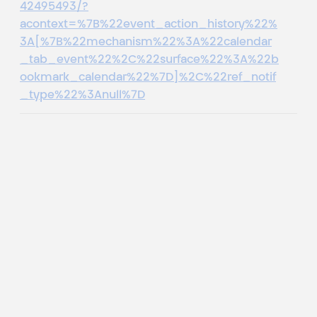
42495493/?
acontext=%7B%22event_action_history%22%
3A[%7B%22mechanism%22%3A%22calendar
_tab_event%22%2C%22surface%22%3A%22b
ookmark_calendar%22%7D]%2C%22ref_notif
_type%22%3Anull%7D