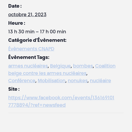
Date :
octobre 21, 2023
Heure :
13 h 30 min – 17 h 00 min
Catégorie d’Évènement:
Évènements CNAPD
Évènement Tags:
armes nucléaires
,
Belgique
,
bombes
,
Coalition
belge contre les armes nucléaires
,
Conférence
,
Mobilisation
,
nonukes
,
nucléaire
Site :
https://www.facebook.com/events/136169101
7778894/?ref=newsfeed