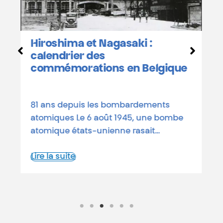
b
Hiroshima et Nagasaki :
D
calendrier des
o
commémorations en Belgique
a
d
81 ans depuis les bombardements
L
atomiques Le 6 août 1945, une bombe
atomique états-unienne rasait…
Lire la suite