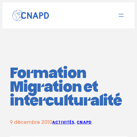
Aller
au
contenu
Formation
Migration et
interculturalité
9 décembre 2010
ACTIVITÉS
, 
CNAPD