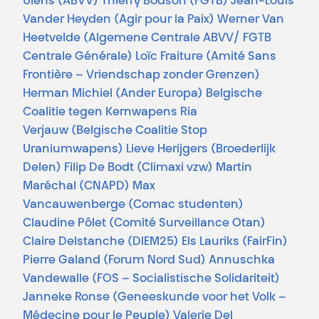
Ulens (ABVV) Thierry Bodson (FGTB) Jean-Louis
Vander Heyden (Agir pour la Paix) Werner Van
Heetvelde (Algemene Centrale ABVV/ FGTB
Centrale Générale) Loïc Fraiture (Amité Sans
Frontière – Vriendschap zonder Grenzen)
Herman Michiel (Ander Europa) Belgische
Coalitie tegen Kernwapens Ria
Verjauw (Belgische Coalitie Stop
Uraniumwapens) Lieve Herijgers (Broederlijk
Delen) Filip De Bodt (Climaxi vzw) Martin
Maréchal (CNAPD) Max
Vancauwenberge (Comac studenten)
Claudine Pôlet (Comité Surveillance Otan)
Claire Delstanche (DIEM25) Els Lauriks (FairFin)
Pierre Galand (Forum Nord Sud) Annuschka
Vandewalle (FOS – Socialistische Solidariteit)
Janneke Ronse (Geneeskunde voor het Volk –
Médecine pour le Peuple) Valerie Del