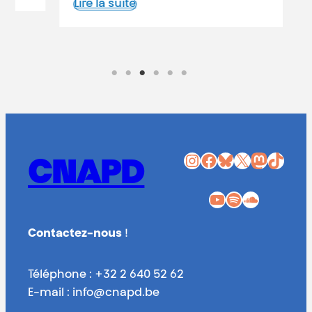
Lire la suite
Instagram
Facebook
Bluesky
X
Mastodon
TikTok
CNAPD
YouTube
Spotify
SoundCloud
Contactez-nous
!
Téléphone : +32 2 640 52 62
E-mail : info@cnapd.be