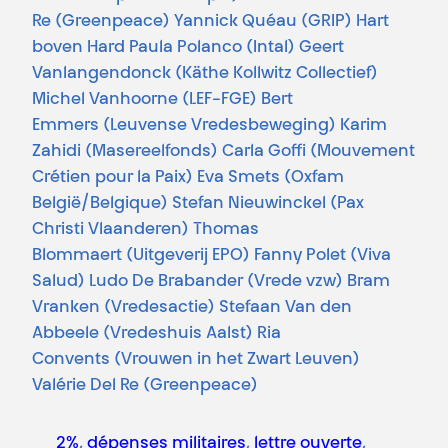
Re (Greenpeace) Yannick Quéau (GRIP) Hart
boven Hard Paula Polanco (Intal) Geert
Vanlangendonck (Käthe Kollwitz Collectief)
Michel Vanhoorne (LEF-FGE) Bert
Emmers (Leuvense Vredesbeweging) Karim
Zahidi (Masereelfonds) Carla Goffi (Mouvement
Crétien pour la Paix) Eva Smets (Oxfam
België/Belgique) Stefan Nieuwinckel (Pax
Christi Vlaanderen) Thomas
Blommaert (Uitgeverij EPO) Fanny Polet (Viva
Salud) Ludo De Brabander (Vrede vzw) Bram
Vranken (Vredesactie) Stefaan Van den
Abbeele (Vredeshuis Aalst) Ria
Convents (Vrouwen in het Zwart Leuven)
Valérie Del Re (Greenpeace)
2%
, 
dépenses militaires
, 
lettre ouverte
, 