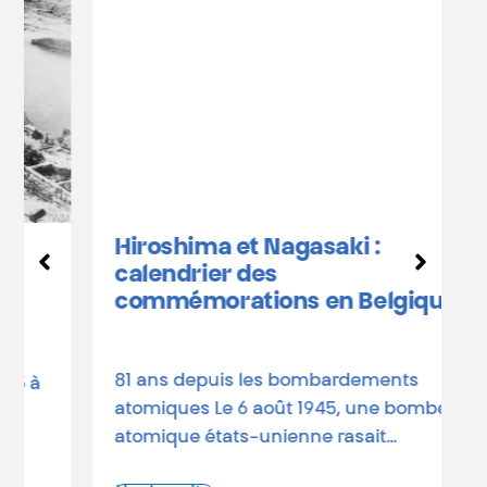
L
b
Hiroshima et Nagasaki :
D
calendrier des
o
commémorations en Belgique
a
d
81 ans depuis les bombardements
L
atomiques Le 6 août 1945, une bombe
atomique états-unienne rasait…