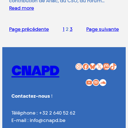
contribution de Arlac, du CSO, du Forum…
Read more
Page précédente
1
2
3
Page suivante
Instagram
Facebook
Bluesky
X
Mastodon
TikTok
CNAPD
YouTube
Spotify
SoundCloud
Contactez-nous
!
Téléphone : +32 2 640 52 62
E-mail : info@cnapd.be