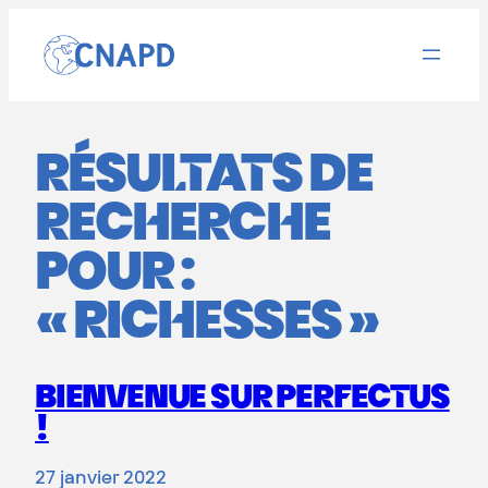
Aller
au
contenu
RÉSULTATS DE
RECHERCHE
POUR :
« RICHESSES »
BIENVENUE SUR PERFECTUS
!
27 janvier 2022