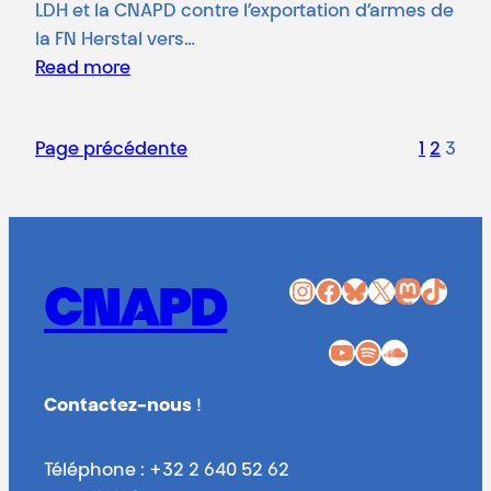
LDH et la CNAPD contre l’exportation d’armes de
la FN Herstal vers…
Read more
Page précédente
1
2
3
Instagram
Facebook
Bluesky
X
Mastodon
TikTok
CNAPD
YouTube
Spotify
SoundCloud
Contactez-nous
!
Téléphone : +32 2 640 52 62