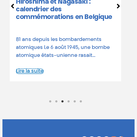
Hiroshima et Nagasaki :
D
calendrier des
o
commémorations en Belgique
a
d
81 ans depuis les bombardements
L
atomiques Le 6 août 1945, une bombe
atomique états-unienne rasait…
Lire la suite