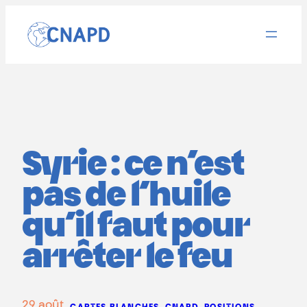
Aller
au
contenu
Syrie : ce n’est
pas de l’huile
qu’il faut pour
arrêter le feu
29 août