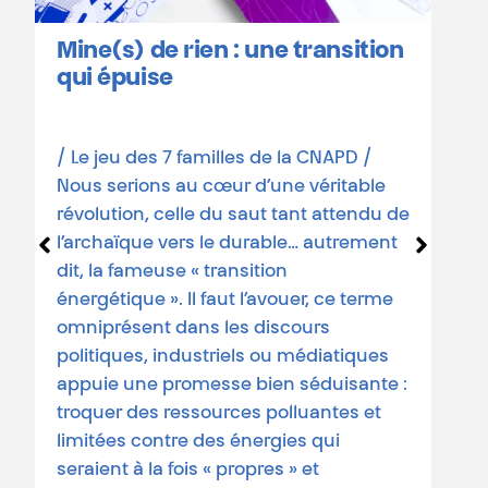
Mine(s) de rien : une transition
qui épuise
N
/ Le jeu des 7 familles de la CNAPD /
é
Nous serions au cœur d’une véritable
d
révolution, celle du saut tant attendu de
p
l’archaïque vers le durable… autrement
c
dit, la fameuse « transition
l
énergétique ». Il faut l’avouer, ce terme
c
omniprésent dans les discours
d
politiques, industriels ou médiatiques
e
appuie une promesse bien séduisante :
c
troquer des ressources polluantes et
r
limitées contre des énergies qui
b
seraient à la fois « propres » et
é