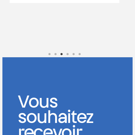
é
a
L
Vous
souhaitez
recevoir