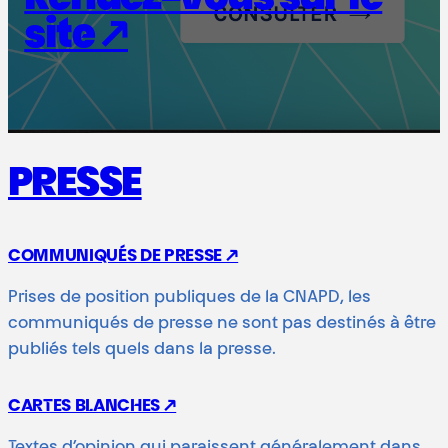
site
↗
PRESSE
COMMUNIQUÉS DE PRESSE ↗
Prises de position publiques de la CNAPD, les
communiqués de presse ne sont pas destinés à être
publiés tels quels dans la presse.
CARTES BLANCHES ↗
Textes d’opinion qui paraissent généralement dans