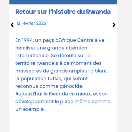
Retour sur l’histoire du Rwanda
12 Février 2026
c
C
En 1994, un pays d’Afrique Centrale va
s
focaliser une grande attention
2
internationale. Se déroule sur le
territoire rwandais à ce moment des
massacres de grande ampleur ciblant
L
la population tutsie, qui seront
q
reconnus comme génocide.
m
Aujourd’hui le Rwanda va mieux, et son
s
développement le place même comme
c
un exemple…
d
i
Lire la suite
d