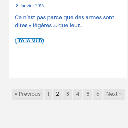
8 Janvier 2016
Ce n’est pas parce que des armes sont
dites « légères », que leur…
Lire la suite
« Previous
1
2
3
4
5
6
Next »