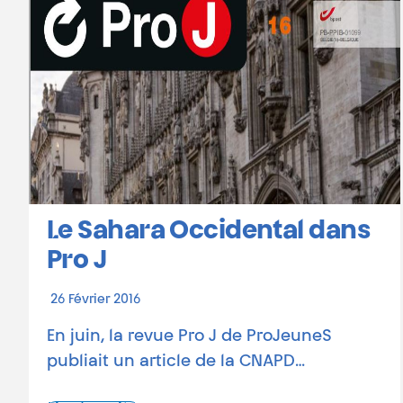
Le Sahara Occidental dans
Pro J
26 Février 2016
En juin, la revue Pro J de ProJeuneS
publiait un article de la CNAPD…