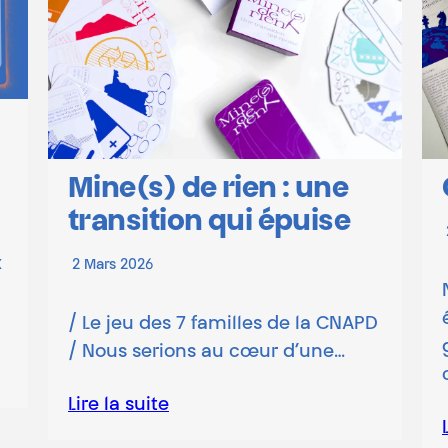
e rien : une
CAP Magazine
n qui épuise
22 Avril 2025
Notre système de dé
économique est conflic
7 familles de la CNAPD
génère de la compétit
ns au cœur d’une…
conflits….
Lire la suite