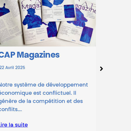
s
Le Petit Tarot anti-
dominations
3 Avril 2025
veloppement
tuel. Il
Bienvenue dans l’univers du « 
ion et des
Tarot anti-dominations » ! Prê
à voyager à travers des cartes
Lire la suite