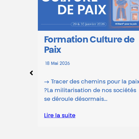
mation Culture de
x
Mine(s) d
 2026
transitio
cer des chemins pour la paix
2 Mars 2026
ilitarisation de nos sociétés
roule désormais…
/ Le jeu des 
/ Nous serio
a suite
Lire la suite