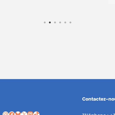
Contactez-no
Instagram
Facebook
Bluesky
X
Mastodon
TikTok