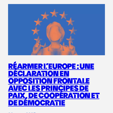
RÉARMER L’EUROPE : UNE
DÉCLARATION EN
OPPOSITION FRONTALE
AVEC LES PRINCIPES DE
PAIX, DE COOPÉRATION ET
DE DÉMOCRATIE