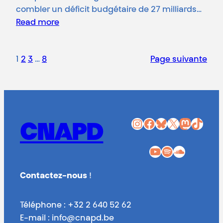
combler un déficit budgétaire de 27 milliards…
Read more
1
2
3
…
8
Page suivante
Instagram
Facebook
Bluesky
X
Mastodon
TikTok
CNAPD
YouTube
Spotify
SoundCloud
Contactez-nous
!
Téléphone : +32 2 640 52 62
E-mail : info@cnapd.be