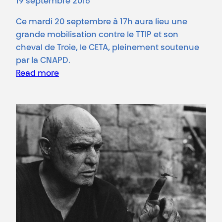
19 septembre 2016
Ce mardi 20 septembre à 17h aura lieu une
grande mobilisation contre le TTIP et son
cheval de Troie, le CETA, pleinement soutenue
par la CNAPD.
Read more