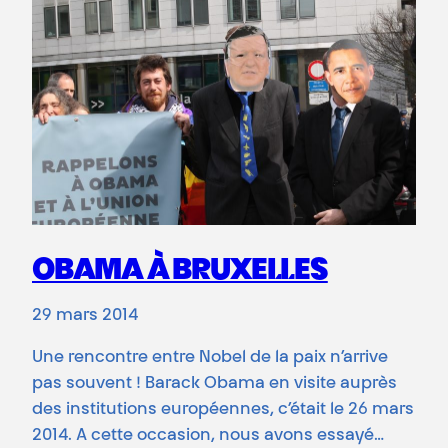
OBAMA À BRUXELLES
29 mars 2014
Une rencontre entre Nobel de la paix n’arrive
pas souvent ! Barack Obama en visite auprès
des institutions européennes, c’était le 26 mars
2014. A cette occasion, nous avons essayé…