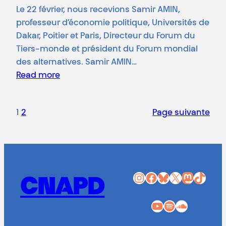
Le 22 février, nous recevions Samir AMIN,
professeur d’économie politique, Universités de
Dakar, Poitier et Paris, Directeur du Forum du
Tiers-monde et président du Forum mondial
des alternatives. Samir AMIN…
Read more
1
2
Page suivante
Instagram
Facebook
Bluesky
X
Mastodon
TikTok
CNAPD
YouTube
Spotify
SoundCloud