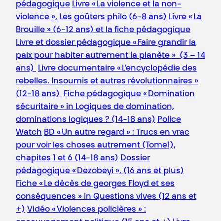
pédagogique
Livre « La violence et la non-
violence », Les goûters philo (6-8 ans)
Livre « La
Brouille » (6-12 ans) et la fiche pédagogique
Livre et dossier pédagogique « Faire grandir la
paix pour habiter autrement la planète » (3 – 14
ans)
Livre documentaire « L’encyclopédie des
rebelles. Insoumis et autres révolutionnaires »
(12-18 ans)
Fiche pédagogique « Domination
sécuritaire » in Logiques de domination,
dominations logiques ? (14-18 ans)
Police
Watch
BD « Un autre regard » : Trucs en vrac
pour voir les choses autrement (Tome1),
chapites 1 et 6 (14-18 ans)
Dossier
pédagogique « Dezobeyi », (16 ans et plus)
Fiche « Le décès de georges Floyd et ses
conséquences » in Questions vives (12 ans et
+)
Vidéo « Violences policières » :