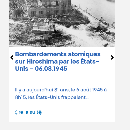
Hiroshima et Nagasaki :
calendrier des
commémorations en Belgique
81 ans depuis les bombardements
atomiques Le 6 août 1945, une bombe
atomique états-unienne rasait…
Lire la suite