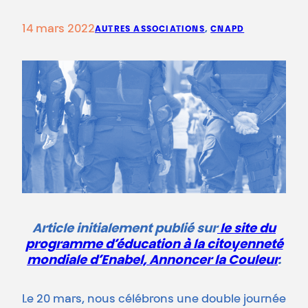
14 mars 2022
AUTRES ASSOCIATIONS
, 
CNAPD
Article initialement publié sur
le site du
programme d’éducation à la citoyenneté
mondiale d’Enabel, Annoncer la Couleur
.
Le 20 mars, nous célébrons une double journée