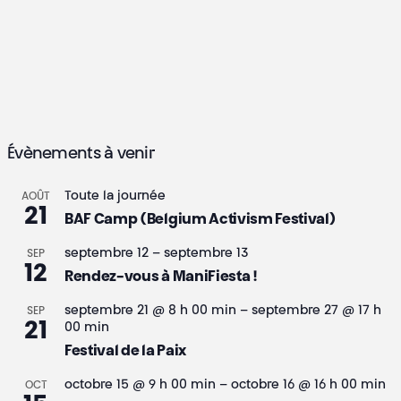
h
t
n
e
e
s
d
z
e
u
e
f
n
t
v
o
e
n
u
d
r
Évènements à venir
e
a
a
t
s
a
v
Toute la journée
AOÛT
e
É
21
BAF Camp (Belgium Activism Festival)
i
.
o
v
septembre 12
–
septembre 13
SEP
g
è
12
û
Rendez-vous à ManiFiesta !
a
n
septembre 21 @ 8 h 00 min
–
septembre 27 @ 17 h
t
SEP
e
21
00 min
t
Festival de la Paix
9
m
i
e
octobre 15 @ 9 h 00 min
–
octobre 16 @ 16 h 00 min
OCT