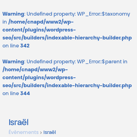
Warning
: Undefined property: WP_Error::$taxonomy
in
/home/cnapd/www2/wp-
content/plugins/wordpress-
seo/src/builders/indexable-hierarchy-builder.php
on line
342
Warning
: Undefined property: WP_Error::$parent in
/home/cnapd/www2/wp-
content/plugins/wordpress-
seo/src/builders/indexable-hierarchy-builder.php
on line
344
Israël
Évènements
Israël