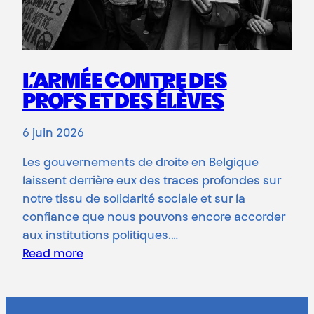
L’ARMÉE CONTRE DES
PROFS ET DES ÉLÈVES
6 juin 2026
Les gouvernements de droite en Belgique
laissent derrière eux des traces profondes sur
notre tissu de solidarité sociale et sur la
confiance que nous pouvons encore accorder
aux institutions politiques.…
Read more