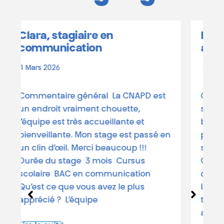
Bissane, stagiaire en
animation & projet
18 Février 2026
CNAPD est
Commentaire général Un super
te,
stage de manière générale, de
te et
bonne expérience, un bon cadre et
st passé en
pleins de choses apprise Durée du
p !!!
stage 1 mois Cursus scolaire
rsus
Coopération internationale Qu’est ce
ation
que vous avez le plus apprécié ?
plus
L’ambiance générale du cadre de
travail et toutes les choses que j’ai
apprise