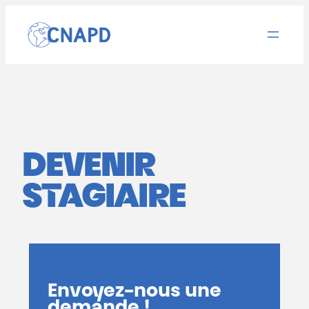
Aller
au
contenu
DEVENIR
STAGIAIRE
Envoyez-nous une
demande !