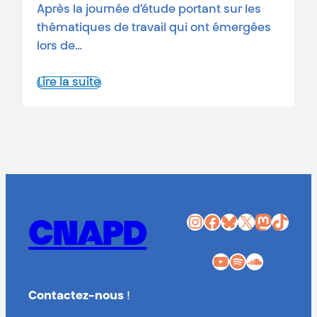
Après la journée d’étude portant sur les
thématiques de travail qui ont émergées
lors de…
Lire la suite
Instagram
Facebook
Bluesky
X
Mastodon
TikTok
CNAPD
YouTube
Spotify
SoundCloud
Contactez-nous
!