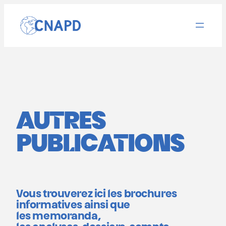
Aller
au
contenu
AUTRES
PUBLICATIONS
Vous trouverez ici les
brochures
informatives
ainsi que
les
memoranda
,