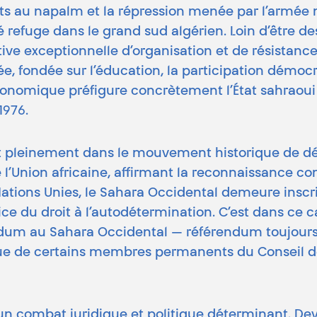
s au napalm et la répression menée par l’armée ma
é refuge dans le grand sud algérien. Loin d’être d
tive exceptionnelle d’organisation et de résistanc
e, fondée sur l’éducation, la participation démocrat
 économique préfigure concrètement l’État sahraoui
1976.
ent pleinement dans le mouvement historique de dé
Union africaine, affirmant la reconnaissance cont
ations Unies, le Sahara Occidental demeure inscrit
rcice du droit à l’autodétermination. C’est dans ce
rendum au Sahara Occidental — référendum toujou
que de certains membres permanents du Conseil de
un combat juridique et politique déterminant. De