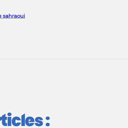
e sahraoui
icles :