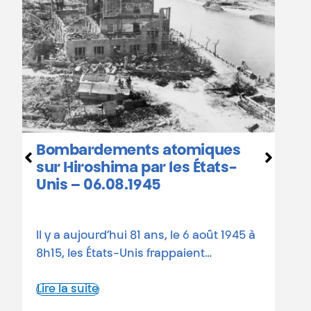
Hiroshima et Nagasaki :
atomiques
calendrier des
les États-
commémorations en Bel
81 ans depuis les bombardeme
, le 6 août 1945 à
atomiques Le 6 août 1945, une
ppaient…
atomique états-unienne rasait
Lire la suite