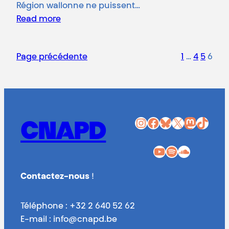
Région wallonne ne puissent…
Read more
Page précédente
1
…
4
5
6
Instagram
Facebook
Bluesky
X
Mastodon
TikTok
CNAPD
YouTube
Spotify
SoundCloud
Contactez-nous
!
Téléphone : +32 2 640 52 62
E-mail : info@cnapd.be