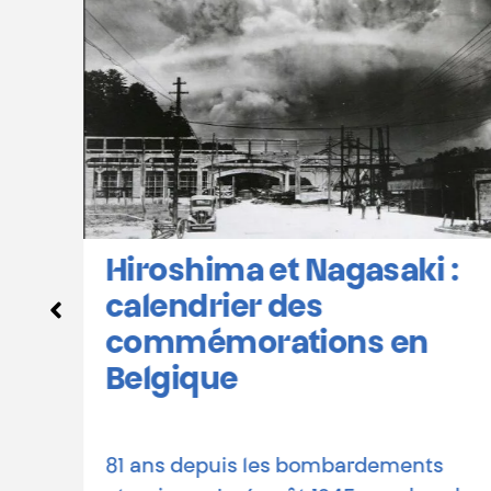
Hiroshima et Nagasaki :
calendrier des
commémorations en
-
Belgique
81 ans depuis les bombardements
1945