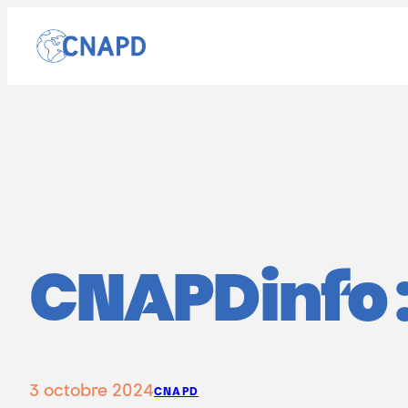
Aller
au
contenu
CNAPDinfo :
3 octobre 2024
CNAPD