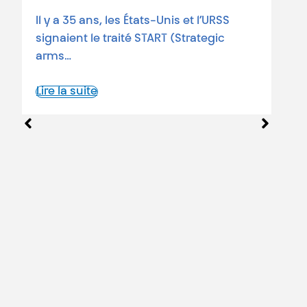
Il y a 35 ans, les États-Unis et l’URSS
signaient le traité START (Strategic
3
arms…
T
e
Lire la suite
L