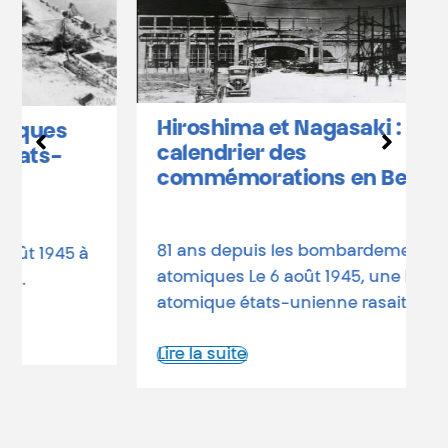
L
b
Hiroshima et Nagasaki :
D
calendrier des
o
commémorations en Belgique
a
d
81 ans depuis les bombardements
L
atomiques Le 6 août 1945, une bombe
atomique états-unienne rasait…
Lire la suite