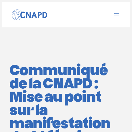
Aller
au
contenu
Communiqué
de la CNAPD :
Mise au point
sur la
manifestation