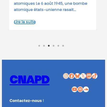
L
atomiques Le 6 août 1945, une bombe
atomique états-unienne rasait…
Lire la suite
Instagram
Facebook
Bluesky
X
Mastodon
TikTok
CNAPD
YouTube
Spotify
SoundCloud
Contactez-nous
!