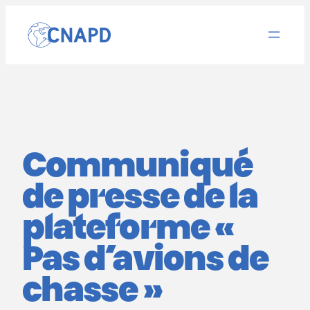
Aller
au
contenu
Communiqué
de presse de la
plateforme «
Pas d’avions de
chasse »