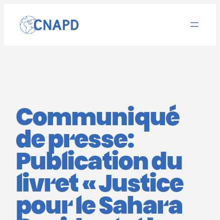
Aller
au
contenu
Communiqué
de presse:
Publication du
livret « Justice
pour le Sahara