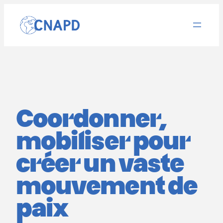
Aller
au
contenu
Coordonner,
mobiliser pour
créer un vaste
mouvement de
paix