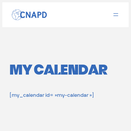
Aller
au
contenu
MY CALENDAR
[my_calendar id= »my-calendar »]