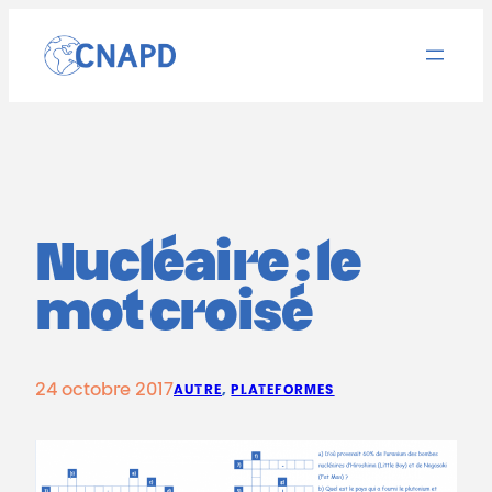
Aller
au
contenu
Nucléaire : le
mot croisé
24 octobre 2017
AUTRE
, 
PLATEFORMES