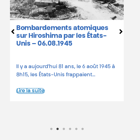
Hiroshima et Nagasaki
 atomiques
calendrier des
r les États-
commémorations en B
45
81 ans depuis les bombard
ns, le 6 août 1945 à
atomiques Le 6 août 1945, 
frappaient…
atomique états-unienne ras
Lire la suite