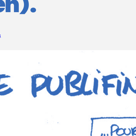
en).
S