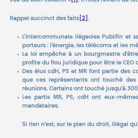
vue du bien collectif »
[1]
. Il nous revient de l
Rappel succinct des faits
[2]
.
L’intercommunale liégeoise Publifin et s
porteurs : l’énergie, les télécoms et les m
La loi empêche à un bourgmestre d’être
profite du flou juridique pour être le CEO d
Des élus cdH, PS et MR font partie des co
que ces représentants ont touché des
réunions. Certains ont touché jusqu’à 300
Les partis MR, PS, cdH ont eux-mêmes 
mandataires.
Si rien n’est, sur le plan du droit, illégal