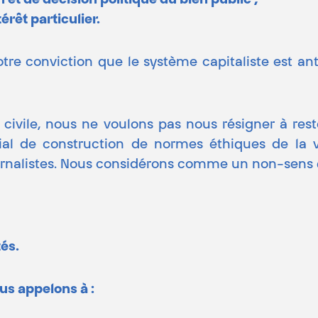
et de décision politique du bien public ;
térêt particulier.
 notre conviction que le système capitaliste est 
 civile, nous ne voulons pas nous résigner à res
al de construction de normes éthiques de la vie
urnalistes. Nous considérons comme un non-sens qu
tés.
us appelons à :