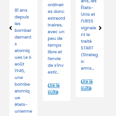
ans, les
ordinair
3
États-
81 ans
es donc
ju
Unis et
depuis
extraord
j
l’URSS
les
inaires,
m
signaie
bombar
avec un
e
nt le
dement
peu de
C
traité
s
temps
l
START
atomiq
libre et
d
(Strateg
ues Le 6
l’envie
ê
ic
août
de s’inv
h
arms…
1945,
estir…
s
une
l
Lire la
bombe
Lire la
e
suite
atomiq
suite
le
ue
états-
unienne