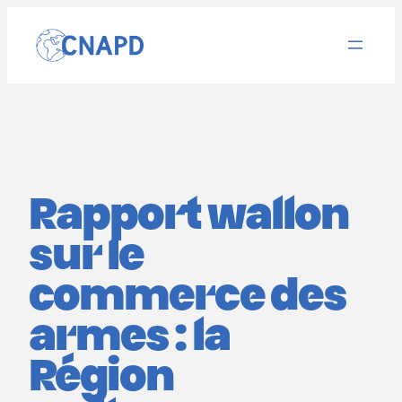
Aller
au
contenu
Rapport wallon
sur le
commerce des
armes : la
Région