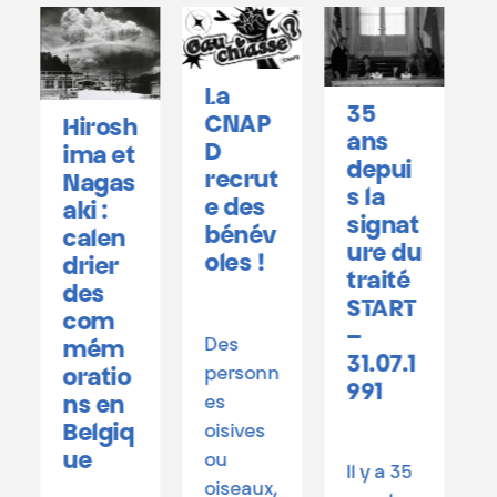
La
35
C
CNAP
Hirosh
ans
e
D
ima et
depui
T
recrut
Nagas
s la
e des
aki :
signat
ê
bénév
calen
ure du
oles !
drier
traité
n
des
START
Ê
com
–
l
Des
mém
31.07.1
personn
oratio
991
es
ns en
Belgiq
oisives
3
ue
ou
Il y a 35
oiseaux,