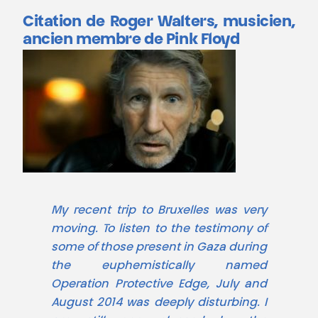
Citation de Roger Walters, musicien,
ancien membre de Pink Floyd
My recent trip to Bruxelles was very
moving. To listen to the testimony of
some of those present in Gaza during
the euphemistically named
Operation Protective Edge, July and
August 2014 was deeply disturbing. I