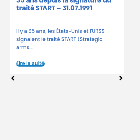
35 ans depuis la signature du
C
traité START – 31.07.1991
h
–
Il y a 35 ans, les États-Unis et l’URSS
signaient le traité START (Strategic
3
arms…
T
e
Lire la suite
L