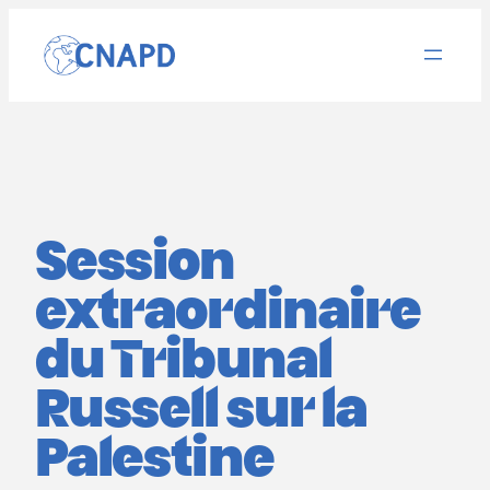
Aller
au
contenu
Session
extraordinaire
du Tribunal
Russell sur la
Palestine