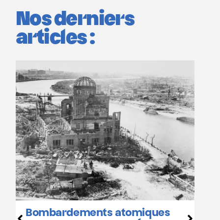
Nos derniers
articles :
Hiroshima et Nagasaki
 atomiques