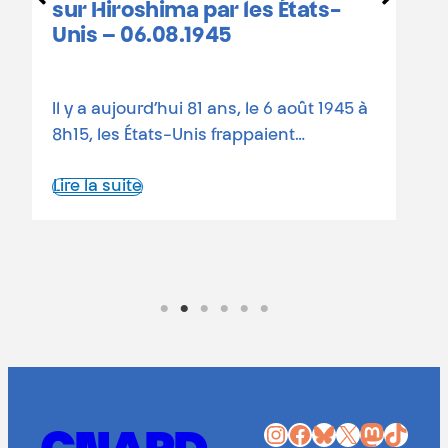
calendrier des
r les États-
commémorations en B
45
81 ans depuis les bombard
ns, le 6 août 1945 à
atomiques Le 6 août 1945, 
frappaient…
atomique états-unienne ras
Lire la suite
Instagram
Facebook
Bluesky
X
Mastodon
TikTok