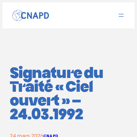
Aller
au
contenu
Signature du
Traité « Ciel
ouvert » –
24.03.1992
24 mars 2026
CNAPD