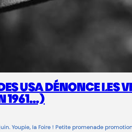
DES USA DÉNONCE LES V
EN 1961…)
juin. Youpie, la Foire ! Petite promenade promotio