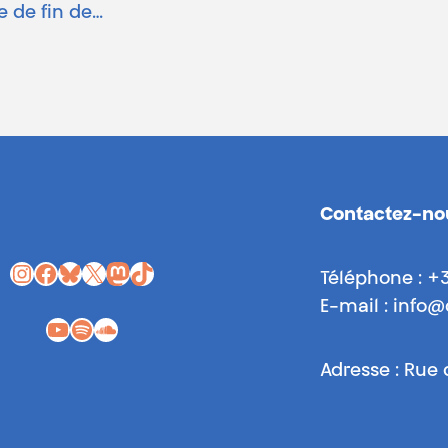
e de fin de…
Contactez-no
Instagram
Facebook
Bluesky
X
Mastodon
TikTok
Téléphone : +
E-mail : info
YouTube
Spotify
SoundCloud
Adresse : Rue 