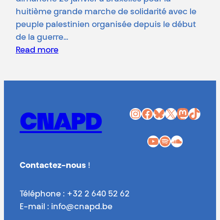
huitième grande marche de solidarité avec le
peuple palestinien organisée depuis le début
de la guerre…
Read more
Instagram
Facebook
Bluesky
X
Mastodon
TikTok
CNAPD
YouTube
Spotify
SoundCloud
Contactez-nous
!
Téléphone : +32 2 640 52 62
E-mail : info@cnapd.be