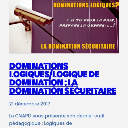
DOMINATIONS
LOGIQUES/LOGIQUE DE
DOMINATION : LA
DOMINATION SÉCURITAIRE
21 décembre 2017
La CNAPD vous présente son dernier outil
pédagogique : Logiques de