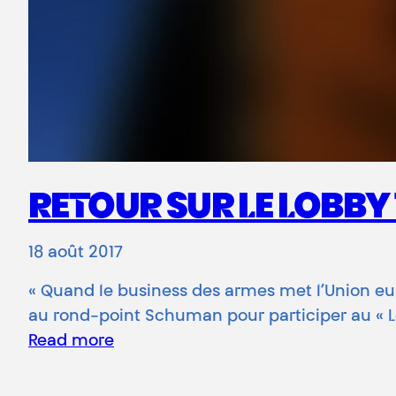
RETOUR SUR LE LOBBY
18 août 2017
« Quand le business des armes met l’Union euro
au rond-point Schuman pour participer au « 
Read more