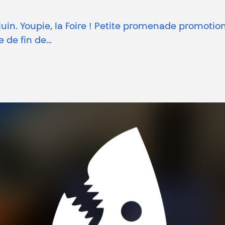
juin. Youpie, la Foire ! Petite promenade promotio
e de fin de…