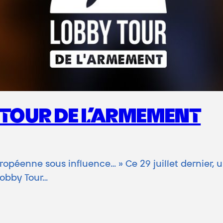
 TOUR DE L’ARMEMENT
péenne sous influence… » Ce 29 juillet dernier, u
Lobby Tour…