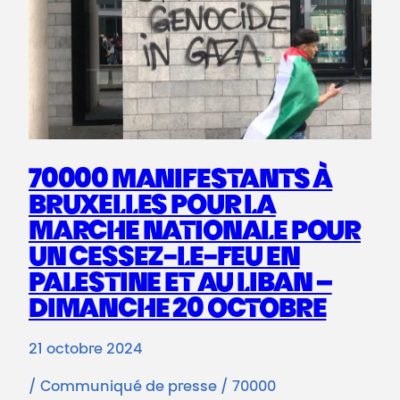
70000 MANIFESTANTS À
BRUXELLES POUR LA
MARCHE NATIONALE POUR
UN CESSEZ-LE-FEU EN
PALESTINE ET AU LIBAN –
DIMANCHE 20 OCTOBRE
21 octobre 2024
/ Communiqué de presse / 70000