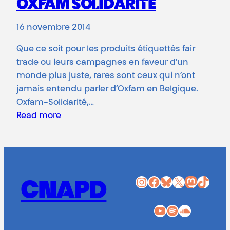
OXFAM SOLIDARITÉ
16 novembre 2014
Que ce soit pour les produits étiquettés fair
trade ou leurs campagnes en faveur d’un
monde plus juste, rares sont ceux qui n’ont
jamais entendu parler d’Oxfam en Belgique.
Oxfam-Solidarité,…
Read more
Instagram
Facebook
Bluesky
X
Mastodon
TikTok
CNAPD
YouTube
Spotify
SoundCloud